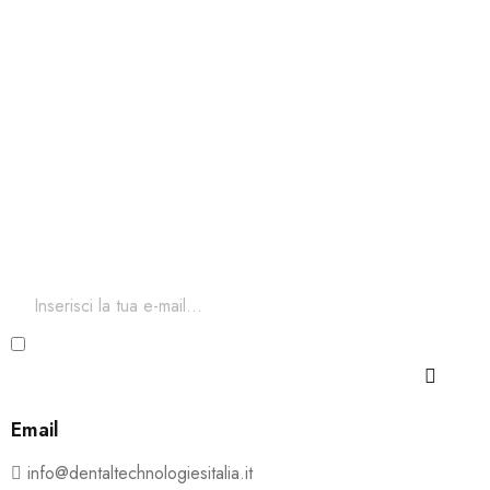
Iscriviti ora alla nostra newsletter
Per restare aggiornato sul nostro catalogo ed accedere a
sconti esclusivi.
Ho letto e accetto i termini e le condizioni della Privacy
e Cookie Policy
Email
info@dentaltechnologiesitalia.it