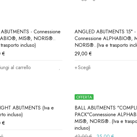
TMENTS - Connessione
ANGLED ABUTMENTS 15° -
ABIO®, MIS®, NORIS®..
Connessione ALPHABIO®, 
 trasporto incluso)
NORIS®..(Iva e trasporto incl
0
€
29,00
€
ungi al carrello
Scegli
OFFERTA
GHT ABUTMENTS (Iva e
BALL ABUTMENTS "COMPL
rto incluso)
PACK"Connessione ALPHAB
MIS®, NORIS®..(Iva e traspo
0
€
incluso)
42,00
€
35,00
€
li