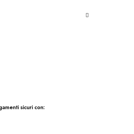
 le condizioni della Privacy e Cookie Policy
gamenti sicuri con: