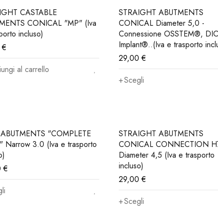
IGHT CASTABLE
STRAIGHT ABUTMENTS
MENTS CONICAL "MP" (Iva
CONICAL Diameter 5,0 -
porto incluso)
Connessione OSSTEM®, DI
Implant®..(Iva e trasporto incl
0
€
29,00
€
ungi al carrello
Scegli
 ABUTMENTS "COMPLETE
STRAIGHT ABUTMENTS
 Narrow 3.0 (Iva e trasporto
CONICAL CONNECTION H
o)
Diameter 4,5 (Iva e trasporto
incluso)
0
€
29,00
€
li
Scegli