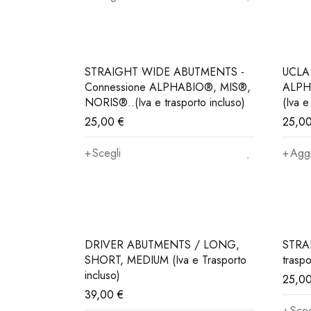
STRAIGHT WIDE ABUTMENTS -
UCLA ABU
Connessione ALPHABIO®, MIS®,
ALPH
NORIS®..(Iva e trasporto incluso)
(Iva e
25,00
€
25,0
Scegli
Aggi
DRIVER ABUTMENTS / LONG,
STRAI
SHORT, MEDIUM (Iva e Trasporto
traspo
incluso)
25,0
39,00
€
Sceg