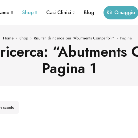
iamo
Shop
Casi Clinici
Blog
Kit Omaggio
Home
›
Shop
›
Risultati di ricerca per “Abutments Compatibili”
›
Pagina 1
a ricerca: “Abutments
Pagina 1
in sconto