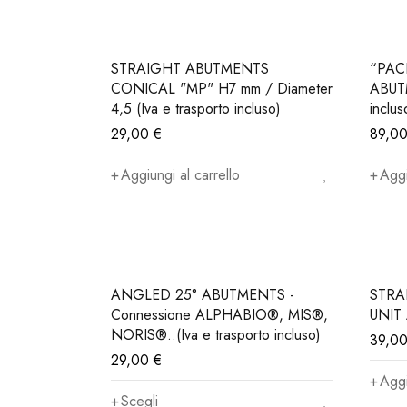
STRAIGHT ABUTMENTS
“PAC
CONICAL "MP" H7 mm / Diameter
ABUTM
4,5 (Iva e trasporto incluso)
inclus
29,00
€
89,0
Aggiungi al carrello
Aggi
ANGLED 25° ABUTMENTS -
STRA
Connessione ALPHABIO®, MIS®,
UNIT
NORIS®..(Iva e trasporto incluso)
39,0
29,00
€
Aggi
Scegli