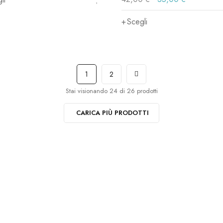
Scegli
1
2
Stai visionando 24 di 26 prodotti
CARICA PIÙ PRODOTTI
Iscriviti ora al
Per restare aggiornato sul nostro