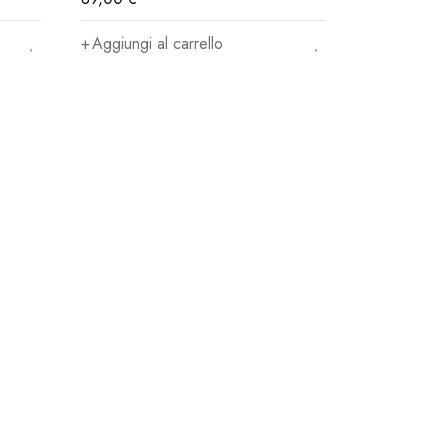
Aggiungi al carrello
la nostra newsletter
 catalogo ed accedere a sconti esclusivi.