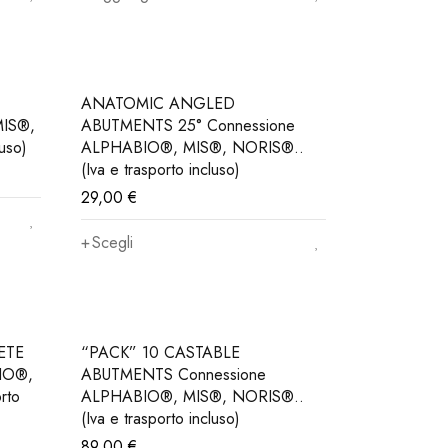
ANATOMIC ANGLED
MIS®,
ABUTMENTS 25° Connessione
uso)
ALPHABIO®, MIS®, NORIS®..
(Iva e trasporto incluso)
29,00
€
Scegli
ETE
“PACK” 10 CASTABLE
IO®,
ABUTMENTS Connessione
rto
ALPHABIO®, MIS®, NORIS®..
(Iva e trasporto incluso)
89,00
€