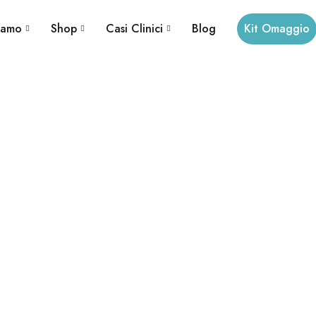
iamo
Shop
Casi Clinici
Blog
Kit Omaggio
Video