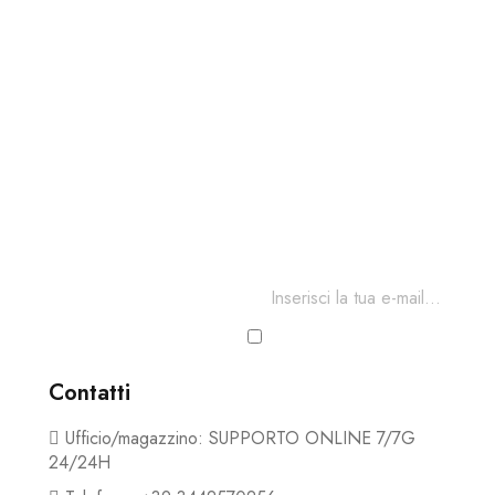
Iscriviti ora al
Per restare aggiornato sul nostro
Ho letto e accetto i termini e
Contatti
Ufficio/magazzino: SUPPORTO ONLINE 7/7G
24/24H