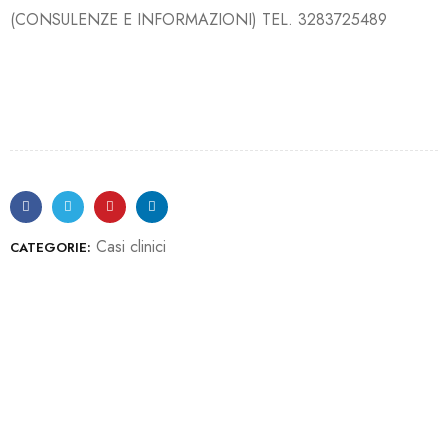
(CONSULENZE E INFORMAZIONI) TEL. 3283725489
Casi clinici
CATEGORIE:
Iscriviti ora alla nostra newsletter
Per restare aggiornato sul nostro catalogo ed accedere a
sconti esclusivi.