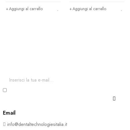
trasporto incluso)
Aggiungi al carrello
Aggiungi al carrello
Iscriviti ora alla nostra newsletter
Per restare aggiornato sul nostro catalogo ed accedere a
sconti esclusivi.
Ho letto e accetto i termini e le condizioni della Privacy
e Cookie Policy
Email
info@dentaltechnologiesitalia.it