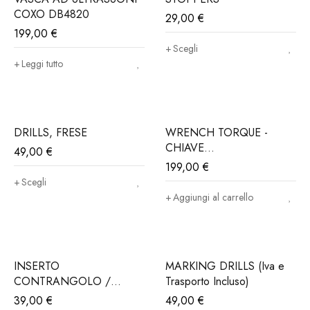
COXO DB4820
29,00
€
199,00
€
Scegli
Leggi tutto
DRILLS, FRESE
WRENCH TORQUE -
CHIAVE
49,00
€
DINAMOMETRICA (Iva e
199,00
€
trasporto incluso)
Scegli
Aggiungi al carrello
INSERTO
MARKING DRILLS (Iva e
CONTRANGOLO /
Trasporto Incluso)
DRIVER IMPIANTI (Iva e
39,00
€
49,00
€