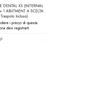
E DENTAL X3 (INTERNAL
 + 1 ABUTMENT A SCELTA
 Traspoto Incluso)
edere i prezzi di questa
ria devi registrarti
li
 newsletter
ere a sconti esclusivi.