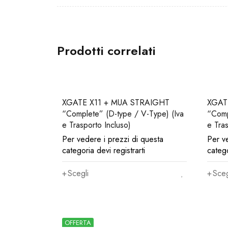
Prodotti correlati
XGATE X11 + MUA STRAIGHT
XGAT
“Complete” (D-type / V-Type) (Iva
“Complet
e Trasporto Incluso)
e Tras
Per vedere i prezzi di questa
Per v
categoria devi registrarti
catego
Scegli
Sceg
OFFERTA