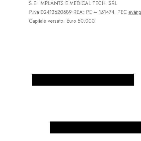
S.E. IMPLANTS E MEDICAL TECH. SRL
P.iva 02413620689 REA: PE – 151474 PEC
evang
Capitale versato: Euro 50.000