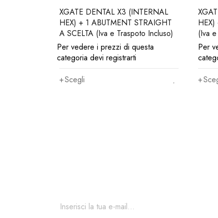
XGATE DENTAL X3 (INTERNAL
XGAT
HEX) + 1 ABUTMENT STRAIGHT
HEX)
A SCELTA (Iva e Traspoto Incluso)
(Iva e
Per vedere i prezzi di questa
Per v
categoria devi registrarti
catego
Scegli
Sceg
Iscriviti ora alla nostra
Per restare aggiornato sul nostro catalogo ed acced