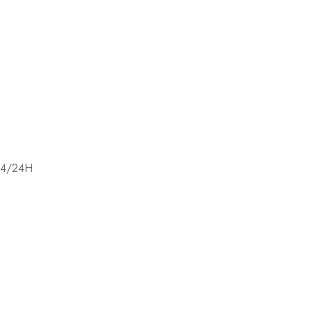
a Privacy e Cookie Policy
24/24H