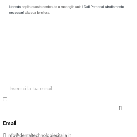
iubenda
ospita questo contenuto e raccoglie solo
i Dati Personali strettamente
necessari
alla sua fornitura.
Iscriviti ora alla nostra newsletter
Per restare aggiornato sul nostro catalogo ed accedere a
sconti esclusivi.
Ho letto e accetto i termini e le condizioni della Privacy
e Cookie Policy
Email
info@dentaltechnologiesitalia.it