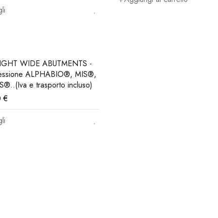
li
IGHT WIDE ABUTMENTS -
essione ALPHABIO®, MIS®,
®..(Iva e trasporto incluso)
0
€
li
 newsletter