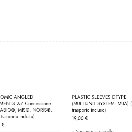
TOMIC ANGLED
PLASTIC SLEEVES DTYPE
MENTS 25° Connessione
(MULTIUNIT SYSTEM- MUA) (
ABIO®, MIS®, NORIS®..
trasporto incluso)
 trasporto incluso)
19,00
€
0
€
Aggiungi al carrello