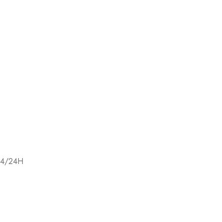
ere a sconti esclusivi.
a Privacy e Cookie Policy
24/24H