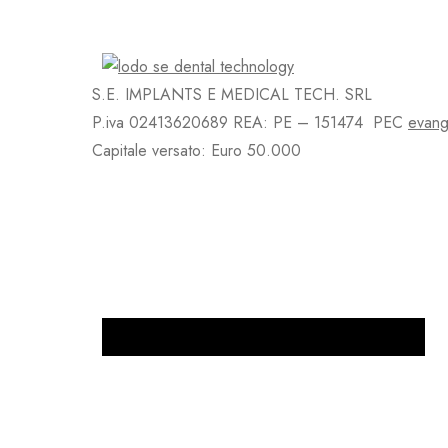
S.E. IMPLANTS E MEDICAL TECH. SRL
P.iva 02413620689 REA: PE – 151474 PEC
evang
Capitale versato: Euro 50.000