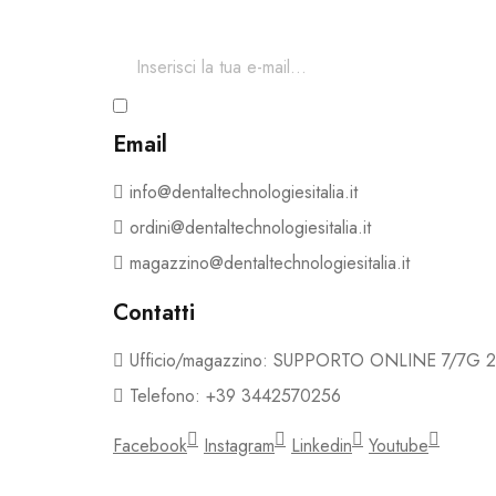
Per restare aggiornato sul nostro catalogo ed acced
Ho letto e accetto i termini e le condizioni dell
Email
info@dentaltechnologiesitalia.it
ordini@dentaltechnologiesitalia.it
magazzino@dentaltechnologiesitalia.it
Contatti
Ufficio/magazzino: SUPPORTO ONLINE 7/7G 
Telefono: +39 3442570256
Facebook
Instagram
Linkedin
Youtube