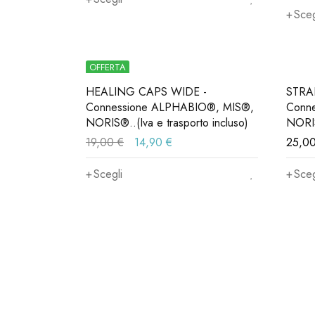
Sceg
OFFERTA
HEALING CAPS WIDE -
STRA
Connessione ALPHABIO®, MIS®,
Conn
NORIS®..(Iva e trasporto incluso)
NORIS
19,00
€
14,90
€
25,0
Scegli
Sceg
Iscriviti ora alla nostra