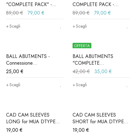
"COMPLETE PACK" -
COMPLETE PACK -
Connessione
Connessione
89,00
€
79,00
€
89,00
€
79,00
€
ALPHABIO®, MIS®,
ALPHABIO®, MIS®,
NORIS®..(Iva e trasporto
NORIS®..(Iva e trasporto
Scegli
Scegli
incluso)
incluso)
OFFERTA
BALL ABUTMENTS -
BALL ABUTMENTS
Connessione
"COMPLETE
ALPHABIO®, MIS®,
PACK"Connessione
25,00
€
42,00
€
35,00
€
NORIS®..(Iva e trasporto
ALPHABIO®, MIS®,
incluso)
NORIS®..(Iva e trasporto
Scegli
Scegli
incluso)
CAD CAM SLEEVES
CAD CAM SLEEVES
LONG for MUA DTYPE
SHORT for MUA DTYPE
(Iva e trasporto incluso)
(Iva e trasporto incluso)
19,00
€
19,00
€