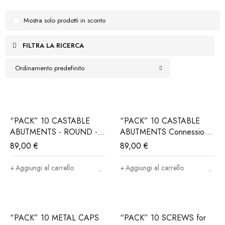
Mostra solo prodotti in sconto
FILTRA LA RICERCA
Ordinamento predefinito
“PACK” 10 CASTABLE
“PACK” 10 CASTABLE
ABUTMENTS - ROUND -
ABUTMENTS Connessione
Connessione
ALPHABIO®, MIS®,
89,00
€
89,00
€
ALPHABIO®, MIS®,
NORIS®..(Iva e trasporto
NORIS®..(Iva e trasporto
incluso)
Aggiungi al carrello
Aggiungi al carrello
incluso)
“PACK” 10 METAL CAPS
“PACK” 10 SCREWS for