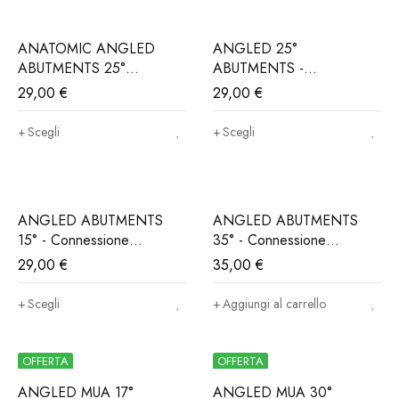
ANATOMIC ANGLED
ANGLED 25°
ABUTMENTS 25°
ABUTMENTS -
Connessione
Connessione
29,00
€
29,00
€
ALPHABIO®, MIS®,
ALPHABIO®, MIS®,
NORIS®..(Iva e trasporto
NORIS®..(Iva e trasporto
Scegli
Scegli
incluso)
incluso)
ANGLED ABUTMENTS
ANGLED ABUTMENTS
15° - Connessione
35° - Connessione
ALPHABIO®, MIS®,
ALPHABIO®, MIS®,
29,00
€
35,00
€
NORIS®..(Iva e trasporto
NORIS®..(Iva e trasporto
incluso)
incluso)
Scegli
Aggiungi al carrello
OFFERTA
OFFERTA
ANGLED MUA 17°
ANGLED MUA 30°