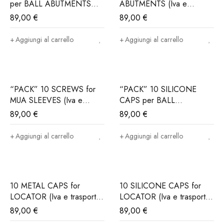
per BALL ABUTMENTS
ABUTMENTS (Iva e
(Iva e trasporto incluso)
trasporto incluso)
89,00
€
89,00
€
Aggiungi al carrello
Aggiungi al carrello
“PACK” 10 SCREWS for
“PACK” 10 SILICONE
MUA SLEEVES (Iva e
CAPS per BALL
trasporto incluso)
ABUTMENTS (Iva e
89,00
€
89,00
€
trasporto incluso)
Aggiungi al carrello
Aggiungi al carrello
10 METAL CAPS for
10 SILICONE CAPS for
LOCATOR (Iva e trasporto
LOCATOR (Iva e trasporto
incluso)
incluso)
89,00
€
89,00
€