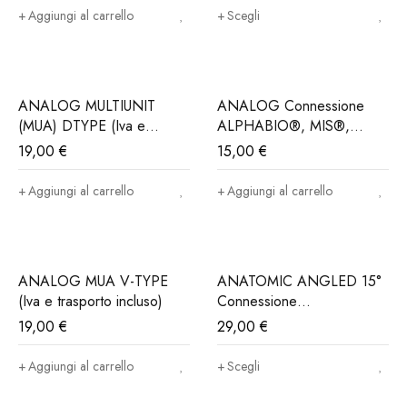
Aggiungi al carrello
Scegli
ANALOG MULTIUNIT
ANALOG Connessione
(MUA) DTYPE (Iva e
ALPHABIO®, MIS®,
Trasporto incluso)
NORIS®..(Iva e trasporto
19,00
€
15,00
€
incluso)
Aggiungi al carrello
Aggiungi al carrello
ANALOG MUA V-TYPE
ANATOMIC ANGLED 15°
(Iva e trasporto incluso)
Connessione
ALPHABIO®, MIS®,
19,00
€
29,00
€
NORIS®..(Iva e trasporto
incluso)
Aggiungi al carrello
Scegli