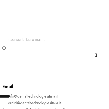
Iscriviti ora alla nostra newsletter
Per restare aggiornato sul nostro catalogo ed accedere a
sconti esclusivi.
Ho letto e accetto i termini e le condizioni della Privacy
e Cookie Policy
Email
info@dentaltechnologiesitalia.it
ordini@dentaltechnologiesitalia.it