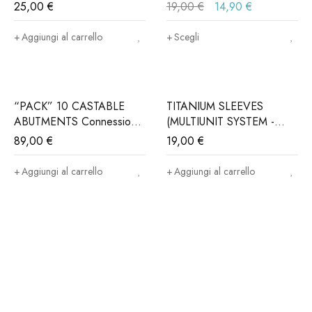
ALPHABIO®, MIS®,
ALPHABIO®, MIS®,
25,00
€
19,00
€
14,90
€
NORIS®..(Iva e trasporto
NORIS®..(Iva e trasporto
incluso)
incluso)
Aggiungi al carrello
Scegli
“PACK” 10 CASTABLE
TITANIUM SLEEVES
ABUTMENTS Connessione
(MULTIUNIT SYSTEM -
ALPHABIO®, MIS®,
MUA) DTYPE (Iva e
89,00
€
19,00
€
NORIS®..(Iva e trasporto
trasporto incluso)
incluso)
Aggiungi al carrello
Aggiungi al carrello
Iscriviti ora alla nostra newsletter
Per restare aggiornato sul nostro catalogo ed accedere a sconti
esclusivi.