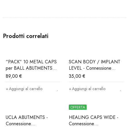
Prodotti correlati
“PACK” 10 METAL CAPS
SCAN BODY / IMPLANT
per BALL ABUTMENTS
LEVEL - Connessione
(Iva e trasporto incluso)
ALPHABIO®, MIS®,
89,00
€
35,00
€
NORIS®..(Iva e trasporto
incluso)
Aggiungi al carrello
Aggiungi al carrello
OFFERTA
UCLA ABUTMENTS -
HEALING CAPS WIDE -
Connessione
Connessione