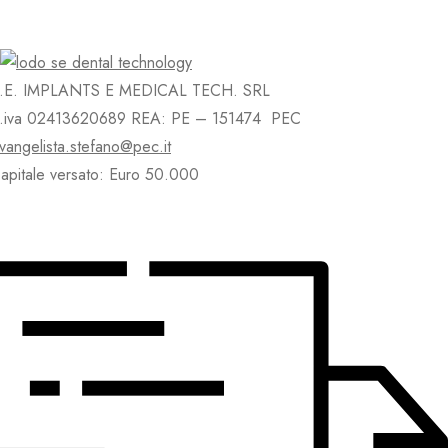
.E. IMPLANTS E MEDICAL TECH. SRL
.iva 02413620689 REA: PE – 151474 PEC
vangelista.stefano@pec.it
apitale versato: Euro 50.000