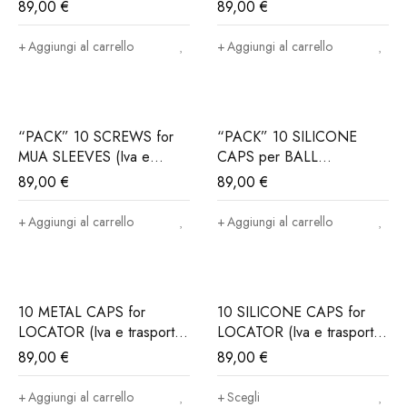
(Iva e trasporto incluso)
trasporto incluso)
89,00
€
89,00
€
Aggiungi al carrello
Aggiungi al carrello
“PACK” 10 SCREWS for
“PACK” 10 SILICONE
MUA SLEEVES (Iva e
CAPS per BALL
trasporto incluso)
ABUTMENTS (Iva e
89,00
€
89,00
€
trasporto incluso)
Aggiungi al carrello
Aggiungi al carrello
10 METAL CAPS for
10 SILICONE CAPS for
LOCATOR (Iva e trasporto
LOCATOR (Iva e trasporto
incluso)
incluso)
89,00
€
89,00
€
Aggiungi al carrello
Scegli