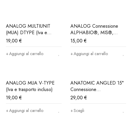
ANALOG MULTIUNIT
ANALOG Connessione
(MUA) DTYPE (Iva e
ALPHABIO®, MIS®,
Trasporto incluso)
NORIS®..(Iva e trasporto
19,00
€
15,00
€
incluso)
Aggiungi al carrello
Aggiungi al carrello
ANALOG MUA V-TYPE
ANATOMIC ANGLED 15°
(Iva e trasporto incluso)
Connessione
ALPHABIO®, MIS®,
19,00
€
29,00
€
NORIS®..(Iva e trasporto
incluso)
Aggiungi al carrello
Scegli