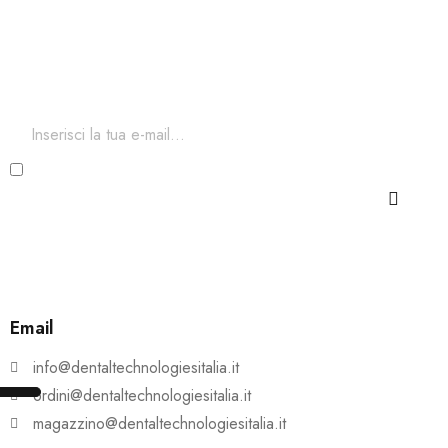
Iscriviti ora alla nostra newsletter
Per restare aggiornato sul nostro catalogo ed accedere a
sconti esclusivi.
Ho letto e accetto i termini e le condizioni della Privacy
e Cookie Policy
Email
info@dentaltechnologiesitalia.it
ordini@dentaltechnologiesitalia.it
magazzino@dentaltechnologiesitalia.it