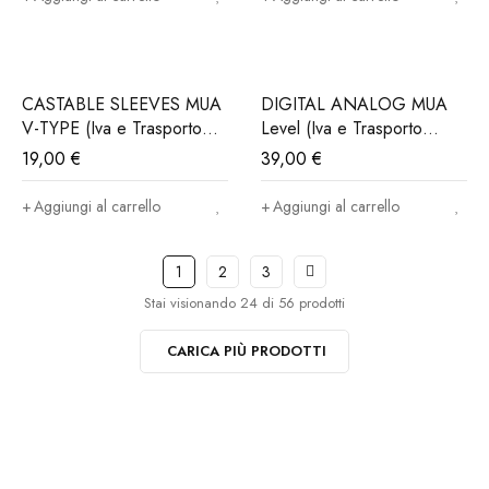
CASTABLE SLEEVES MUA
DIGITAL ANALOG MUA
V-TYPE (Iva e Trasporto
Level (Iva e Trasporto
incluso)
incluso)
19,00
€
39,00
€
Aggiungi al carrello
Aggiungi al carrello
1
2
3
Stai visionando 24 di 56 prodotti
CARICA PIÙ PRODOTTI