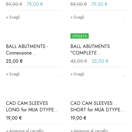
Connessione
Connessione
89,00
€
79,00
€
89,00
€
79,00
€
ALPHABIO®, MIS®,
ALPHABIO®, MIS®,
NORIS®..(Iva e trasporto
NORIS®..(Iva e trasporto
Scegli
Scegli
incluso)
incluso)
OFFERTA
BALL ABUTMENTS -
BALL ABUTMENTS
Connessione
"COMPLETE
ALPHABIO®, MIS®,
PACK"Connessione
25,00
€
42,00
€
35,00
€
NORIS®..(Iva e trasporto
ALPHABIO®, MIS®,
incluso)
NORIS®..(Iva e trasporto
Scegli
Scegli
incluso)
CAD CAM SLEEVES
CAD CAM SLEEVES
LONG for MUA DTYPE
SHORT for MUA DTYPE
(Iva e trasporto incluso)
(Iva e trasporto incluso)
19,00
€
19,00
€
Aggiungi al carrello
Aggiungi al carrello