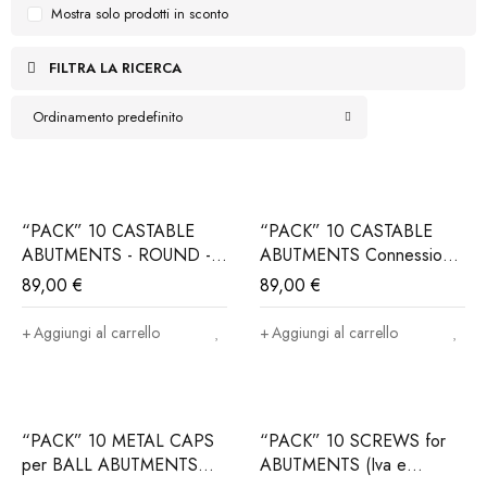
Mostra solo prodotti in sconto
FILTRA LA RICERCA
Ordinamento predefinito
“PACK” 10 CASTABLE
“PACK” 10 CASTABLE
ABUTMENTS - ROUND -
ABUTMENTS Connessione
Connessione
ALPHABIO®, MIS®,
89,00
€
89,00
€
ALPHABIO®, MIS®,
NORIS®..(Iva e trasporto
NORIS®..(Iva e trasporto
incluso)
Aggiungi al carrello
Aggiungi al carrello
incluso)
“PACK” 10 METAL CAPS
“PACK” 10 SCREWS for
per BALL ABUTMENTS
ABUTMENTS (Iva e