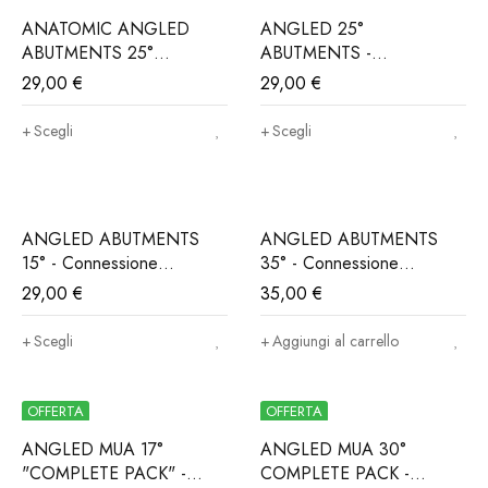
ANATOMIC ANGLED
ANGLED 25°
ABUTMENTS 25°
ABUTMENTS -
Connessione
Connessione
29,00
€
29,00
€
ALPHABIO®, MIS®,
ALPHABIO®, MIS®,
NORIS®..(Iva e trasporto
NORIS®..(Iva e trasporto
Scegli
Scegli
incluso)
incluso)
ANGLED ABUTMENTS
ANGLED ABUTMENTS
15° - Connessione
35° - Connessione
ALPHABIO®, MIS®,
ALPHABIO®, MIS®,
29,00
€
35,00
€
NORIS®..(Iva e trasporto
NORIS®..(Iva e trasporto
incluso)
incluso)
Scegli
Aggiungi al carrello
OFFERTA
OFFERTA
ANGLED MUA 17°
ANGLED MUA 30°
"COMPLETE PACK" -
COMPLETE PACK -