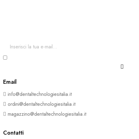
Iscriviti ora alla nostra newsletter
Per restare aggiornato sul nostro catalogo ed accedere a
sconti esclusivi.
Ho letto e accetto i termini e le condizioni della Privacy
e Cookie Policy
Email
info@dentaltechnologiesitalia.it
ordini@dentaltechnologiesitalia.it
magazzino@dentaltechnologiesitalia.it
Contatti