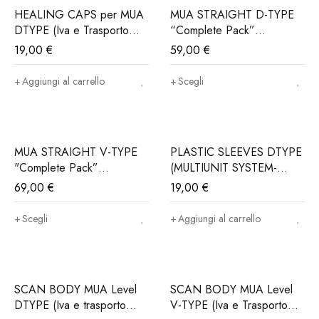
HEALING CAPS per MUA
MUA STRAIGHT D-TYPE
DTYPE (Iva e Trasporto
“Complete Pack”
Incluso)
Connessione OSSTEM®,
19,00
€
59,00
€
DIO IMPLANT®.. (Iva e
Trasporto Incluso)
Aggiungi al carrello
Scegli
MUA STRAIGHT V-TYPE
PLASTIC SLEEVES DTYPE
"Complete Pack”
(MULTIUNIT SYSTEM-
Connessione OSSTEM®,
MUA) (Iva e trasporto
69,00
€
19,00
€
DIO Implant®.. (Iva e
incluso)
Trasporto Incluso)
Scegli
Aggiungi al carrello
SCAN BODY MUA Level
SCAN BODY MUA Level
DTYPE (Iva e trasporto
V-TYPE (Iva e Trasporto