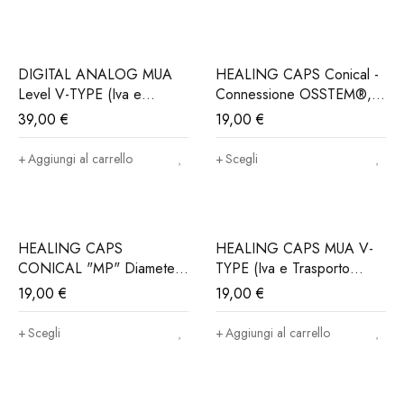
DIGITAL ANALOG MUA
HEALING CAPS Conical -
Level V-TYPE (Iva e
Connessione OSSTEM®,
Trasporto incluso)
DIO Implant®..(Iva e
39,00
€
19,00
€
trasporto incluso)
Aggiungi al carrello
Scegli
HEALING CAPS
HEALING CAPS MUA V-
CONICAL "MP" Diameter
TYPE (Iva e Trasporto
5 (Iva e trasporto incluso)
incluso)
19,00
€
19,00
€
Scegli
Aggiungi al carrello