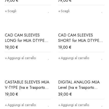
79,00
€
79,00
€
DIO Implant®, Hiossen®..
DIO Implant®..(Iva e
(Iva e Trasporto Incluso)
Trasporto incluso)
Scegli
Scegli
CAD CAM SLEEVES
CAD CAM SLEEVES
LONG for MUA DTYPE
SHORT for MUA DTYPE
(Iva e trasporto incluso)
(Iva e trasporto incluso)
19,00
€
19,00
€
Aggiungi al carrello
Aggiungi al carrello
CASTABLE SLEEVES MUA
DIGITAL ANALOG MUA
V-TYPE (Iva e Trasporto
Level (Iva e Trasporto
incluso)
incluso)
19,00
€
39,00
€
Aggiungi al carrello
Aggiungi al carrello