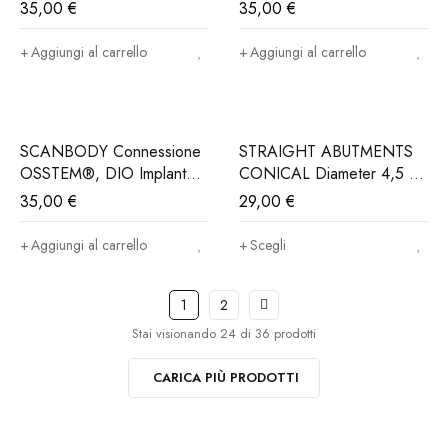
incluso)
incluso)
35,00
€
35,00
€
Aggiungi al carrello
Aggiungi al carrello
SCANBODY Connessione
STRAIGHT ABUTMENTS
OSSTEM®, DIO Implant®..
CONICAL Diameter 4,5 -
(Iva e Trasporto incluso)
Connessione OSSTEM®,
35,00
€
29,00
€
DIO Implant®..(Iva e
trasporto incluso)
Aggiungi al carrello
Scegli
1
2
Stai visionando 24 di 36 prodotti
CARICA PIÙ PRODOTTI