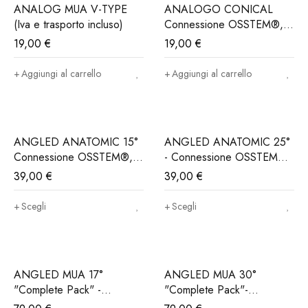
ANALOG MUA V-TYPE
ANALOGO CONICAL
(Iva e trasporto incluso)
Connessione OSSTEM®,
DIO Implant®.. (Iva e
19,00
€
19,00
€
trasporto incluso)
Aggiungi al carrello
Aggiungi al carrello
ANGLED ANATOMIC 15°
ANGLED ANATOMIC 25°
Connessione OSSTEM®,
- Connessione OSSTEM®,
DIO Implant®..(Iva e
DIO Implant®..(Iva e
39,00
€
39,00
€
Trasporto incluso)
Trasporto incluso)
Scegli
Scegli
ANGLED MUA 17°
ANGLED MUA 30°
"Complete Pack" -
"Complete Pack"-
Connessione OSSTEM®,
Connessione OSSTEM®,