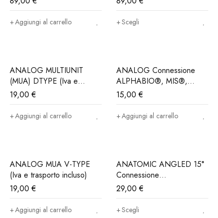
89,00
€
89,00
€
Aggiungi al carrello
Scegli
ANALOG MULTIUNIT
ANALOG Connessione
(MUA) DTYPE (Iva e
ALPHABIO®, MIS®,
Trasporto incluso)
NORIS®..(Iva e trasporto
19,00
€
15,00
€
incluso)
Aggiungi al carrello
Aggiungi al carrello
ANALOG MUA V-TYPE
ANATOMIC ANGLED 15°
(Iva e trasporto incluso)
Connessione
ALPHABIO®, MIS®,
19,00
€
29,00
€
NORIS®..(Iva e trasporto
incluso)
Aggiungi al carrello
Scegli