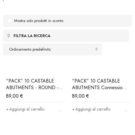
Mostra solo prodotti in sconto
FILTRA LA RICERCA
Ordinamento predefinito
“PACK” 10 CASTABLE
“PACK” 10 CASTABLE
ABUTMENTS - ROUND -
ABUTMENTS Connessione
Connessione
ALPHABIO®, MIS®,
89,00
€
89,00
€
ALPHABIO®, MIS®,
NORIS®..(Iva e trasporto
NORIS®..(Iva e trasporto
incluso)
Aggiungi al carrello
Aggiungi al carrello
incluso)