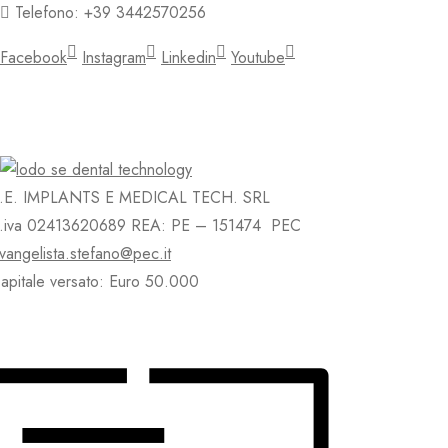
Telefono: +39 3442570256
Facebook
Instagram
Linkedin
Youtube
.E. IMPLANTS E MEDICAL TECH. SRL
.iva 02413620689 REA: PE – 151474 PEC
vangelista.stefano@pec.it
apitale versato: Euro 50.000