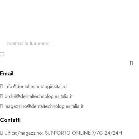
Iscriviti ora alla nostra newsletter
Per restare aggiornato sul nostro catalogo ed accedere a sconti
esclusivi.
Ho letto e accetto i termini e le condizioni della Privacy e
Cookie Policy
Email
info@dentaltechnologiesitalia.it
ordini@dentaltechnologiesitalia.it
magazzino@dentaltechnologiesitalia.it
Contatti
Ufficio/magazzino: SUPPORTO ONLINE 7/7G 24/24H