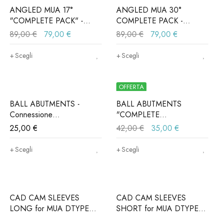
ANGLED MUA 17°
ANGLED MUA 30°
"COMPLETE PACK" -
COMPLETE PACK -
Connessione
Connessione
89,00
€
79,00
€
89,00
€
79,00
€
ALPHABIO®, MIS®,
ALPHABIO®, MIS®,
NORIS®..(Iva e trasporto
NORIS®..(Iva e trasporto
Scegli
Scegli
incluso)
incluso)
OFFERTA
BALL ABUTMENTS -
BALL ABUTMENTS
Connessione
"COMPLETE
ALPHABIO®, MIS®,
PACK"Connessione
25,00
€
42,00
€
35,00
€
NORIS®..(Iva e trasporto
ALPHABIO®, MIS®,
incluso)
NORIS®..(Iva e trasporto
Scegli
Scegli
incluso)
CAD CAM SLEEVES
CAD CAM SLEEVES
LONG for MUA DTYPE
SHORT for MUA DTYPE