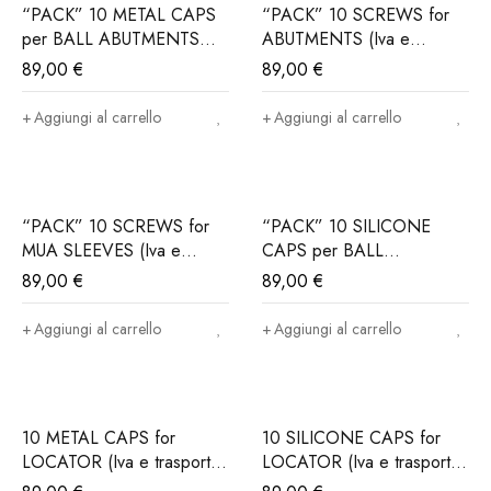
“PACK” 10 METAL CAPS
“PACK” 10 SCREWS for
per BALL ABUTMENTS
ABUTMENTS (Iva e
(Iva e trasporto incluso)
trasporto incluso)
89,00
€
89,00
€
Aggiungi al carrello
Aggiungi al carrello
“PACK” 10 SCREWS for
“PACK” 10 SILICONE
MUA SLEEVES (Iva e
CAPS per BALL
trasporto incluso)
ABUTMENTS (Iva e
89,00
€
89,00
€
trasporto incluso)
Aggiungi al carrello
Aggiungi al carrello
10 METAL CAPS for
10 SILICONE CAPS for
LOCATOR (Iva e trasporto
LOCATOR (Iva e trasporto
incluso)
incluso)