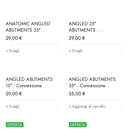
ANATOMIC ANGLED
ANGLED 25°
ABUTMENTS 25°
ABUTMENTS -
Connessione
Connessione
29,00
€
29,00
€
ALPHABIO®, MIS®,
ALPHABIO®, MIS®,
NORIS®..(Iva e trasporto
NORIS®..(Iva e trasporto
Scegli
Scegli
incluso)
incluso)
ANGLED ABUTMENTS
ANGLED ABUTMENTS
15° - Connessione
35° - Connessione
ALPHABIO®, MIS®,
ALPHABIO®, MIS®,
29,00
€
35,00
€
NORIS®..(Iva e trasporto
NORIS®..(Iva e trasporto
incluso)
incluso)
Scegli
Aggiungi al carrello
OFFERTA
OFFERTA