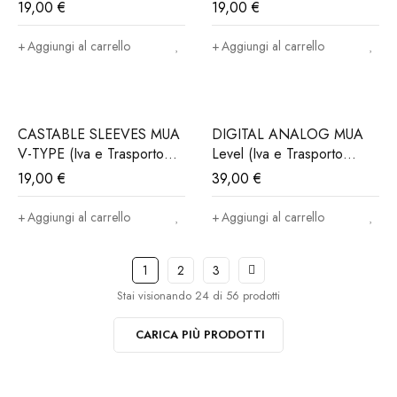
(Iva e trasporto incluso)
(Iva e trasporto incluso)
19,00
€
19,00
€
Aggiungi al carrello
Aggiungi al carrello
CASTABLE SLEEVES MUA
DIGITAL ANALOG MUA
V-TYPE (Iva e Trasporto
Level (Iva e Trasporto
incluso)
incluso)
19,00
€
39,00
€
Aggiungi al carrello
Aggiungi al carrello
1
2
3
Stai visionando 24 di 56 prodotti
CARICA PIÙ PRODOTTI