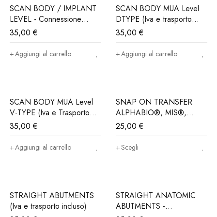
SCAN BODY / IMPLANT
SCAN BODY MUA Level
LEVEL - Connessione
DTYPE (Iva e trasporto
ALPHABIO®, MIS®,
incluso)
35,00
€
35,00
€
NORIS®..(Iva e trasporto
incluso)
Aggiungi al carrello
Aggiungi al carrello
SCAN BODY MUA Level
SNAP ON TRANSFER
V-TYPE (Iva e Trasporto
ALPHABIO®, MIS®,
incluso)
NORIS®..(Iva e trasporto
35,00
€
25,00
€
incluso)
Aggiungi al carrello
Scegli
STRAIGHT ABUTMENTS
STRAIGHT ANATOMIC
(Iva e trasporto incluso)
ABUTMENTS -
Connessione