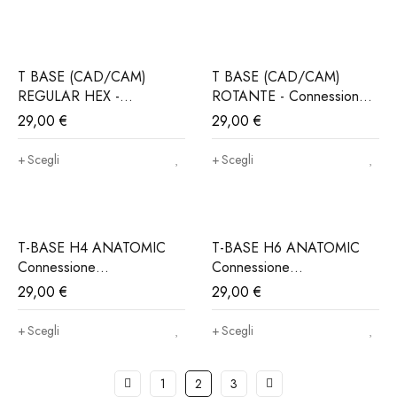
incluso)
incluso)
T BASE (CAD/CAM)
T BASE (CAD/CAM)
REGULAR HEX -
ROTANTE - Connessione
Connessione
ALPHABIO®, MIS®,
29,00
€
29,00
€
ALPHABIO®, MIS®,
NORIS®..(Iva e trasporto
NORIS®..(Iva e trasporto
incluso)
Scegli
Scegli
incluso)
T-BASE H4 ANATOMIC
T-BASE H6 ANATOMIC
Connessione
Connessione
ALPHABIO®, MIS®,
ALPHABIO®, MIS®,
29,00
€
29,00
€
NORIS®..(Iva e Trasporto
NORIS®..(Iva e Trasporto
incluso)
incluso)
Scegli
Scegli
1
2
3