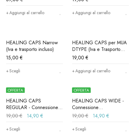
Aggiungi al carrello
Aggiungi al carrello
HEALING CAPS Narrow
HEALING CAPS per MUA
(Iva e trasporto incluso)
DTYPE (Iva e Trasporto
Incluso)
15,00
€
19,00
€
Scegli
Aggiungi al carrello
OFFERTA
OFFERTA
HEALING CAPS
HEALING CAPS WIDE -
REGULAR - Connessione
Connessione
ALPHABIO®, MIS®,
ALPHABIO®, MIS®,
19,00
€
14,90
€
19,00
€
14,90
€
NORIS®..(Iva e trasporto
NORIS®..(Iva e trasporto
incluso)
incluso)
Scegli
Scegli