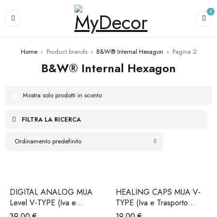
0
Home
›
Product brands
›
B&W® Internal Hexagon
›
Pagina 2
B&W® Internal Hexagon
Mostra solo prodotti in sconto
FILTRA LA RICERCA
Ordinamento predefinito
DIGITAL ANALOG MUA
HEALING CAPS MUA V-
Level V-TYPE (Iva e
TYPE (Iva e Trasporto
Trasporto incluso)
incluso)
39,00
€
19,00
€