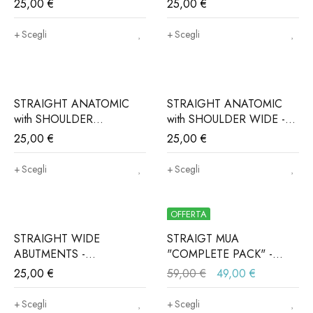
25,00
€
25,00
€
ALPHABIO®, MIS®,
NORIS®..(Iva e trasporto
Scegli
Scegli
incluso)
STRAIGHT ANATOMIC
STRAIGHT ANATOMIC
with SHOULDER
with SHOULDER WIDE -
Connessione
Connessione
25,00
€
25,00
€
ALPHABIO®, MIS®,
ALPHABIO®, MIS®,
NORIS®..(Iva e trasporto
NORIS®..(Iva e trasporto
Scegli
Scegli
incluso)
incluso)
OFFERTA
STRAIGHT WIDE
STRAIGT MUA
ABUTMENTS -
"COMPLETE PACK" -
Connessione
Connessione
25,00
€
59,00
€
49,00
€
ALPHABIO®, MIS®,
ALPHABIO®, MIS®,
NORIS®..(Iva e trasporto
NORIS®..(Iva e trasporto
Scegli
Scegli