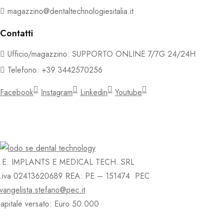
magazzino@dentaltechnologiesitalia.it
Contatti
Ufficio/magazzino: SUPPORTO ONLINE 7/7G 24/24H
Telefono: +39 3442570256
Facebook
Instagram
Linkedin
Youtube
.E. IMPLANTS E MEDICAL TECH. SRL
.iva 02413620689 REA: PE – 151474 PEC
vangelista.stefano@pec.it
apitale versato: Euro 50.000