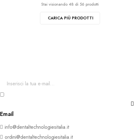
Stai visionando 48 di 56 prodotti
CARICA PIÙ PRODOTTI
Iscriviti ora alla nostra newsletter
Per restare aggiornato sul nostro catalogo ed accedere a sconti
esclusivi.
Ho letto e accetto i termini e le condizioni della Privacy e
Cookie Policy
Email
info@dentaltechnologiesitalia.it
ordini@dentaltechnologiesitalia.it