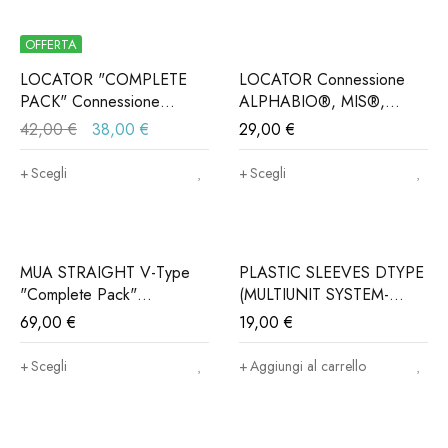
OFFERTA
LOCATOR "COMPLETE
LOCATOR Connessione
PACK" Connessione
ALPHABIO®, MIS®,
ALPHABIO®, MIS®,
NORIS®..(Iva e trasporto
42,00
€
38,00
€
29,00
€
NORIS®..(Iva e trasporto
incluso)
incluso)
Scegli
Scegli
MUA STRAIGHT V-Type
PLASTIC SLEEVES DTYPE
"Complete Pack"
(MULTIUNIT SYSTEM-
Connessione
MUA) (Iva e trasporto
69,00
€
19,00
€
ALPHABIO®, MIS®,
incluso)
NORIS®.. (Iva e Trasporto
Scegli
Aggiungi al carrello
incluso)