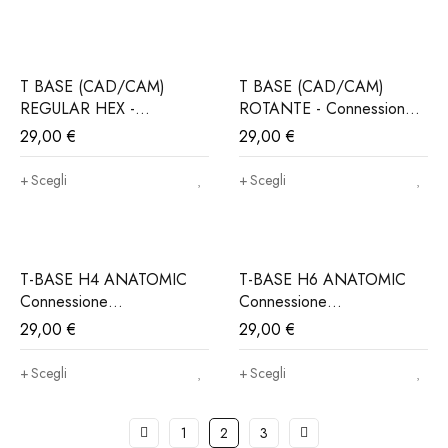
incluso)
incluso)
T BASE (CAD/CAM)
T BASE (CAD/CAM)
REGULAR HEX -
ROTANTE - Connessione
Connessione
ALPHABIO®, MIS®,
29,00
€
29,00
€
ALPHABIO®, MIS®,
NORIS®..(Iva e trasporto
NORIS®..(Iva e trasporto
incluso)
Scegli
Scegli
incluso)
T-BASE H4 ANATOMIC
T-BASE H6 ANATOMIC
Connessione
Connessione
ALPHABIO®, MIS®,
ALPHABIO®, MIS®,
29,00
€
29,00
€
NORIS®..(Iva e Trasporto
NORIS®..(Iva e Trasporto
incluso)
incluso)
Scegli
Scegli
1
2
3