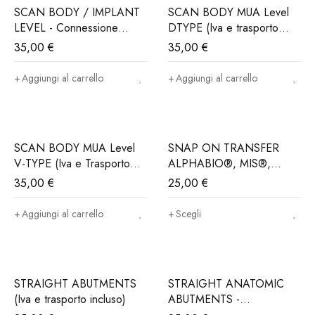
SCAN BODY / IMPLANT
SCAN BODY MUA Level
LEVEL - Connessione
DTYPE (Iva e trasporto
ALPHABIO®, MIS®,
incluso)
35,00
€
35,00
€
NORIS®..(Iva e trasporto
incluso)
Aggiungi al carrello
Aggiungi al carrello
SCAN BODY MUA Level
SNAP ON TRANSFER
V-TYPE (Iva e Trasporto
ALPHABIO®, MIS®,
incluso)
NORIS®..(Iva e trasporto
35,00
€
25,00
€
incluso)
Aggiungi al carrello
Scegli
STRAIGHT ABUTMENTS
STRAIGHT ANATOMIC
(Iva e trasporto incluso)
ABUTMENTS -
Connessione