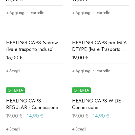
Aggiungi al carrello
Aggiungi al carrello
HEALING CAPS Narrow
HEALING CAPS per MUA
(Iva e trasporto incluso)
DTYPE (Iva e Trasporto
Incluso)
15,00
€
19,00
€
Scegli
Aggiungi al carrello
OFFERTA
OFFERTA
HEALING CAPS
HEALING CAPS WIDE -
REGULAR - Connessione
Connessione
ALPHABIO®, MIS®,
ALPHABIO®, MIS®,
19,00
€
14,90
€
19,00
€
14,90
€
NORIS®..(Iva e trasporto
NORIS®..(Iva e trasporto
incluso)
incluso)
Scegli
Scegli