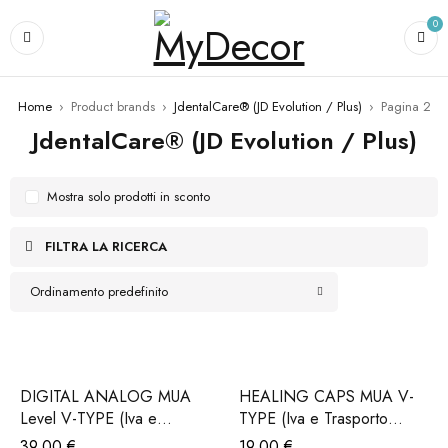
0
Home
›
Product brands
›
JdentalCare® (JD Evolution / Plus)
›
Pagina 2
JdentalCare® (JD Evolution / Plus)
Mostra solo prodotti in sconto
FILTRA LA RICERCA
Ordinamento predefinito
DIGITAL ANALOG MUA
HEALING CAPS MUA V-
Level V-TYPE (Iva e
TYPE (Iva e Trasporto
Trasporto incluso)
incluso)
39,00
€
19,00
€