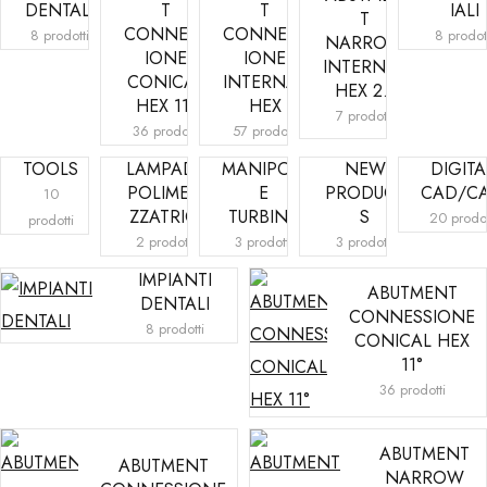
DENTALI
T
T
IALI
T
CONNESS
CONNESS
8 prodotti
8 prodot
NARROW
IONE
IONE
INTERNAL
CONICAL
INTERNAL
HEX 2.1
HEX 11°
HEX
7 prodotti
36 prodotti
57 prodotti
TOOLS
LAMPADE
MANIPOLI
NEW
DIGITA
POLIMERI
E
PRODUCT
CAD/C
10
ZZATRICI
TURBINE
S
20 prodot
prodotti
2 prodotti
3 prodotti
3 prodotti
IMPIANTI
ABUTMENT
DENTALI
CONNESSIONE
8 prodotti
CONICAL HEX
11°
36 prodotti
ABUTMENT
ABUTMENT
NARROW