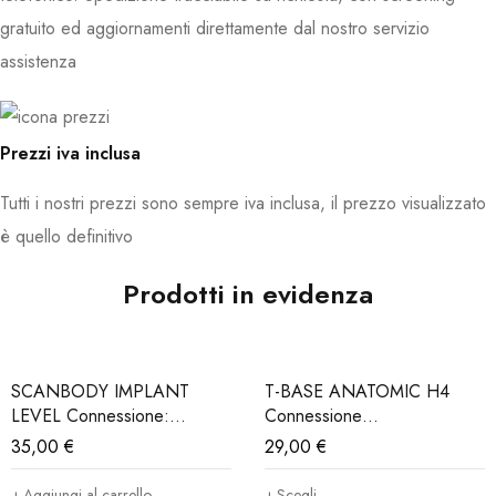
gratuito ed aggiornamenti direttamente dal nostro servizio
assistenza
Prezzi iva inclusa
Tutti i nostri prezzi sono sempre iva inclusa, il prezzo visualizzato
è quello definitivo
Prodotti in evidenza
SCANBODY IMPLANT
T-BASE ANATOMIC H4
LEVEL Connessione:
Connessione
MegagenAnyridge® (Iva e
MegagenAnyridge® (Iva e
35,00
€
29,00
€
Trasporto incluso)
Trasporto Incluso)
Aggiungi al carrello
Scegli