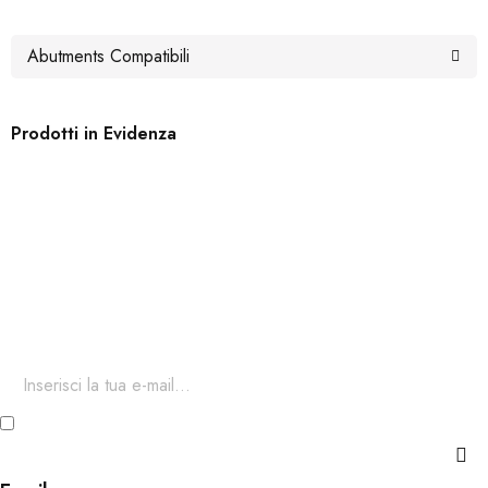
Prodotti in Evidenza
Iscriviti ora alla nostra newsletter
Per restare aggiornato sul nostro catalogo ed accedere a sconti
esclusivi.
Ho letto e accetto i termini e le condizioni della Privacy e
Cookie Policy