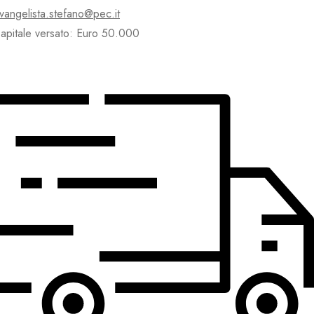
vangelista.stefano@pec.it
apitale versato: Euro 50.000