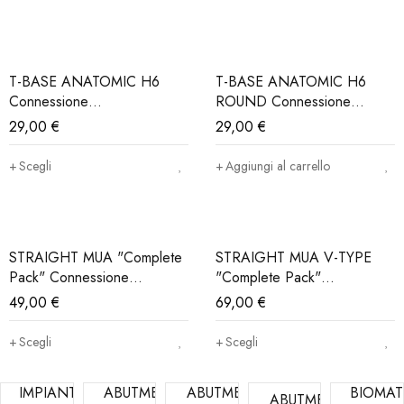
T-BASE ANATOMIC H6
T-BASE ANATOMIC H6
Connessione
ROUND Connessione
MegagenAnyridge® (Iva e
MegagenAnyridge® (Iva e
29,00
€
29,00
€
Trasporto Incluso)
Trasporto Incluso)
Scegli
Aggiungi al carrello
STRAIGHT MUA "Complete
STRAIGHT MUA V-TYPE
Pack" Connessione
"Complete Pack"
MegagenAnyridge® (Iva e
Connessione
49,00
€
69,00
€
Trasporto Incluso)
MegagenAnyridge® (Iva e
Trasporto Incluso)
Scegli
Scegli
IMPIANTI
ABUTMEN
ABUTMEN
BIOMAT
ABUTMEN