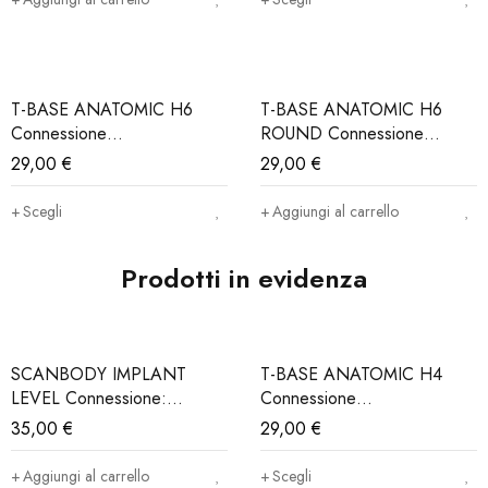
T-BASE ANATOMIC H6
T-BASE ANATOMIC H6
Connessione
ROUND Connessione
MegagenAnyridge® (Iva e
MegagenAnyridge® (Iva e
29,00
€
29,00
€
Trasporto Incluso)
Trasporto Incluso)
Scegli
Aggiungi al carrello
Prodotti in evidenza
SCANBODY IMPLANT
T-BASE ANATOMIC H4
LEVEL Connessione:
Connessione
MegagenAnyridge® (Iva e
MegagenAnyridge® (Iva e
35,00
€
29,00
€
Trasporto incluso)
Trasporto Incluso)
Aggiungi al carrello
Scegli