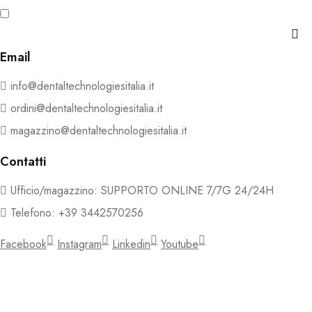
Ho letto e accetto i termini e le condizioni della Privacy e
Cookie Policy
Email
info@dentaltechnologiesitalia.it
ordini@dentaltechnologiesitalia.it
magazzino@dentaltechnologiesitalia.it
Contatti
Ufficio/magazzino: SUPPORTO ONLINE 7/7G 24/24H
Telefono: +39 3442570256
Facebook
Instagram
Linkedin
Youtube