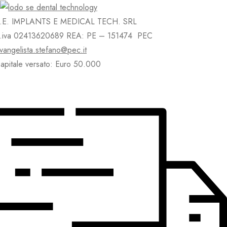
.E. IMPLANTS E MEDICAL TECH. SRL
.iva 02413620689 REA: PE – 151474 PEC
vangelista.stefano@pec.it
apitale versato: Euro 50.000