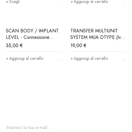
Scegli
Aggiungi al carrello
SCAN BODY / IMPLANT
TRANSFER MULTIUNIT
LEVEL - Connessione
SYSTEM MUA DTYPE (Iva
ALPHABIO®, MIS®,
e trasporto incluso)
35,00
€
19,00
€
NORIS®..(Iva e trasporto
incluso)
Aggiungi al carrello
Aggiungi al carrello
Iscriviti ora alla nostra newsletter
Per restare aggiornato sul nostro catalogo ed accedere a sconti
esclusivi.