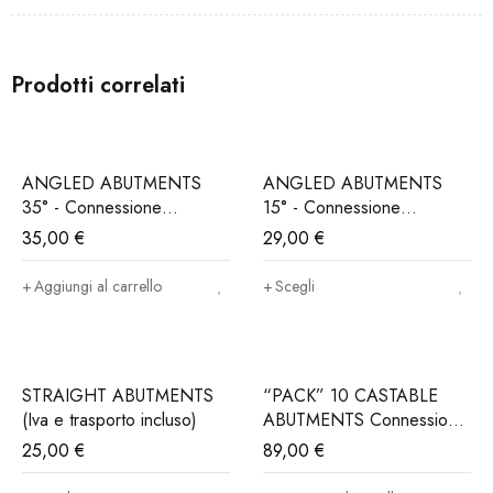
Prodotti correlati
ANGLED ABUTMENTS
ANGLED ABUTMENTS
35° - Connessione
15° - Connessione
ALPHABIO®, MIS®,
ALPHABIO®, MIS®,
35,00
€
29,00
€
NORIS®..(Iva e trasporto
NORIS®..(Iva e trasporto
incluso)
incluso)
Aggiungi al carrello
Scegli
STRAIGHT ABUTMENTS
“PACK” 10 CASTABLE
(Iva e trasporto incluso)
ABUTMENTS Connessione
ALPHABIO®, MIS®,
25,00
€
89,00
€
NORIS®..(Iva e trasporto
incluso)