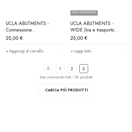
NON DISPONIBILE
UCLA ABUTMENTS -
UCLA ABUTMENTS -
Connessione
WIDE (Iva e trasporto
ALPHABIO®, MIS®,
incluso)
25,00
€
25,00
€
NORIS®..(Iva e trasporto
incluso)
Aggiungi al carrello
Leggi tutto
1
2
3
Stai visionando tutti i 56 prodotti
CARICA PIÙ PRODOTTI
Iscriviti ora alla nostra newsletter
Per restare aggiornato sul nostro catalogo ed accedere a sconti