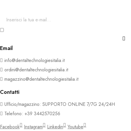
esclusivi.
Ho letto e accetto i termini e le condizioni della Privacy e
Cookie Policy
Email
info@dentaltechnologiesitalia.it
ordini@dentaltechnologiesitalia.it
magazzino@dentaltechnologiesitalia.it
Contatti
Ufficio/magazzino: SUPPORTO ONLINE 7/7G 24/24H
Telefono: +39 3442570256
Facebook
Instagram
Linkedin
Youtube