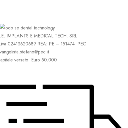
.E. IMPLANTS E MEDICAL TECH. SRL
.iva 02413620689 REA: PE – 151474 PEC
vangelista.stefano@pec.it
apitale versato: Euro 50.000