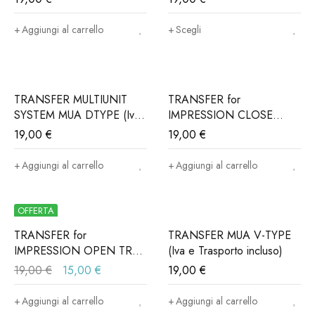
trasporto incluso)
incluso)
Aggiungi al carrello
Scegli
TRANSFER MULTIUNIT
TRANSFER for
SYSTEM MUA DTYPE (Iva
IMPRESSION CLOSE
e trasporto incluso)
TRAY - Connessione:
19,00
€
19,00
€
ALPHABIO®, MIS®,
NORIS®..(Iva e trasporto
Aggiungi al carrello
Aggiungi al carrello
incluso)
OFFERTA
TRANSFER for
TRANSFER MUA V-TYPE
IMPRESSION OPEN TRAY
(Iva e Trasporto incluso)
- Connessione
19,00
€
15,00
€
19,00
€
ALPHABIO®, MIS®,
NORIS®..(Iva e trasporto
Aggiungi al carrello
Aggiungi al carrello
incluso)