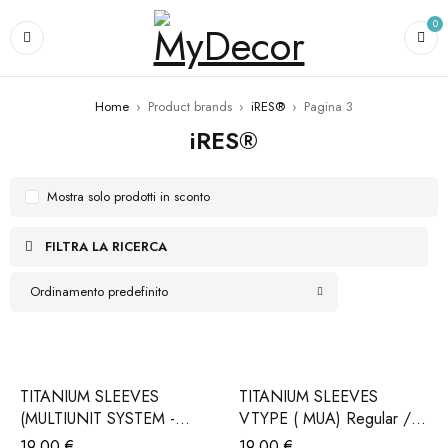
0
Home
›
Product brands
›
iRES®
›
Pagina 3
iRES®
Mostra solo prodotti in sconto
FILTRA LA RICERCA
Ordinamento predefinito
TITANIUM SLEEVES
TITANIUM SLEEVES
(MULTIUNIT SYSTEM -
VTYPE ( MUA) Regular /
MUA) DTYPE (Iva e
CadCam (Iva e trasporto
19,00
€
19,00
€