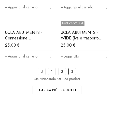
ALPHABIO®, MIS®,
NORIS®..(Iva e trasporto
Aggiungi al carrello
Aggiungi al carrello
incluso)
NON DISPONIBILE
UCLA ABUTMENTS -
UCLA ABUTMENTS -
Connessione
WIDE (Iva e trasporto
ALPHABIO®, MIS®,
incluso)
25,00
€
25,00
€
NORIS®..(Iva e trasporto
incluso)
Aggiungi al carrello
Leggi tutto
1
2
3
Stai visionando tutti i 56 prodotti
CARICA PIÙ PRODOTTI
Iscriviti ora alla nostra newsletter