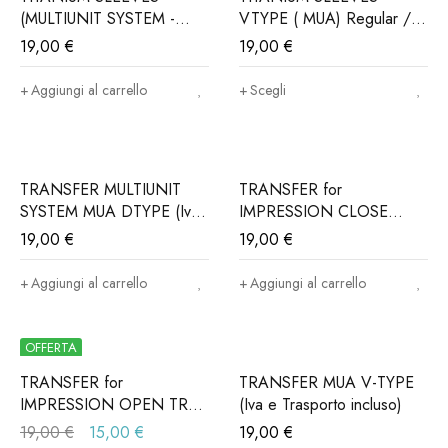
(MULTIUNIT SYSTEM -
VTYPE ( MUA) Regular /
MUA) DTYPE (Iva e
CadCam (Iva e trasporto
19,00
€
19,00
€
trasporto incluso)
incluso)
Aggiungi al carrello
Scegli
TRANSFER MULTIUNIT
TRANSFER for
SYSTEM MUA DTYPE (Iva
IMPRESSION CLOSE
e trasporto incluso)
TRAY - Connessione:
19,00
€
19,00
€
ALPHABIO®, MIS®,
NORIS®..(Iva e trasporto
Aggiungi al carrello
Aggiungi al carrello
incluso)
OFFERTA
TRANSFER for
TRANSFER MUA V-TYPE
IMPRESSION OPEN TRAY
(Iva e Trasporto incluso)
- Connessione
19,00
€
15,00
€
19,00
€