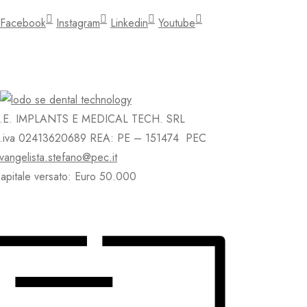
Facebook
Instagram
Linkedin
Youtube
.E. IMPLANTS E MEDICAL TECH. SRL
.iva 02413620689 REA: PE – 151474 PEC
vangelista.stefano@pec.it
apitale versato: Euro 50.000