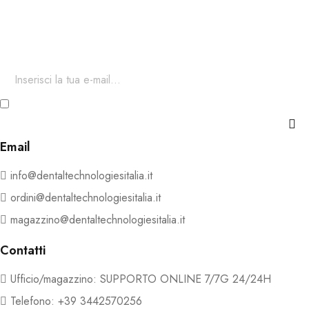
Per restare aggiornato sul nostro catalogo ed accedere a sconti
esclusivi.
Ho letto e accetto i termini e le condizioni della Privacy e
Cookie Policy
Email
info@dentaltechnologiesitalia.it
ordini@dentaltechnologiesitalia.it
magazzino@dentaltechnologiesitalia.it
Contatti
Ufficio/magazzino: SUPPORTO ONLINE 7/7G 24/24H
Telefono: +39 3442570256